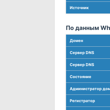
Источник
По данным Who
Домен
Сервер DNS
Сервер DNS
Соcтояние
Администратор до
Регистратор